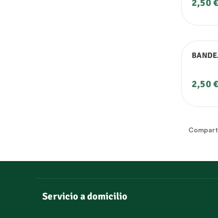
Preci
2,50 
BANDE
Preci
2,50 
Compart
Servicio a domicilio