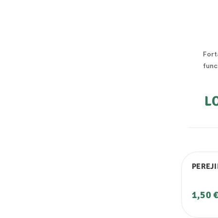
Fort
func
L
PEREJ
Preci
1,50 