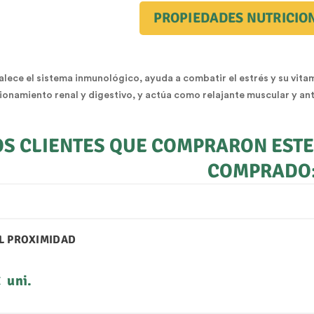
PROPIEDADES NUTRICIO
alece el sistema inmunológico, ayuda a combatir el estrés y su vitam
ionamiento renal y digestivo, y actúa como relajante muscular y ant
OS CLIENTES QUE COMPRARON EST
COMPRADO
IL PROXIMIDAD
o
€
uni.