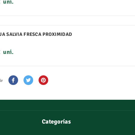
o
€
uni.
JA SALVIA FRESCA PROXIMIDAD
o
€
uni.
ir
Categorías