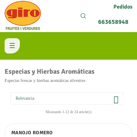
Pedidos
663658948
Navegación
☰
de
Especias y Hierbas Aromáticas
palanca
Especias frescas y hierbas aromáticas silvestres

Relevancia
Mostrando 1-12 de 24 article(s)
MANOJO ROMERO