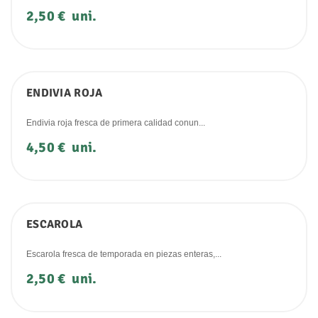
Precio
2,50 €
uni.
ENDIVIA ROJA
Endivia roja fresca de primera calidad conun...
Precio
4,50 €
uni.
ESCAROLA
Escarola fresca de temporada en piezas enteras,...
Precio
2,50 €
uni.