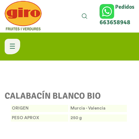
Pedidos
663658948
Navegación
☰
de
palanca
CALABACÍN BLANCO BIO
ORIGEN
Murcia - Valencia
PESO APROX
250 g