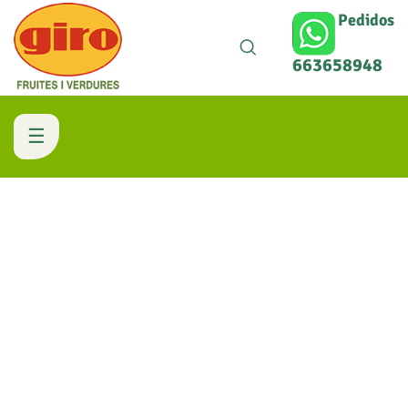
Pedidos
663658948
Navegación
☰
de
palanca