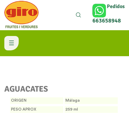
Pedidos
663658948
Navegación
☰
de
palanca
AGUACATES
ORIGEN
Málaga
PESO APROX
259 ml