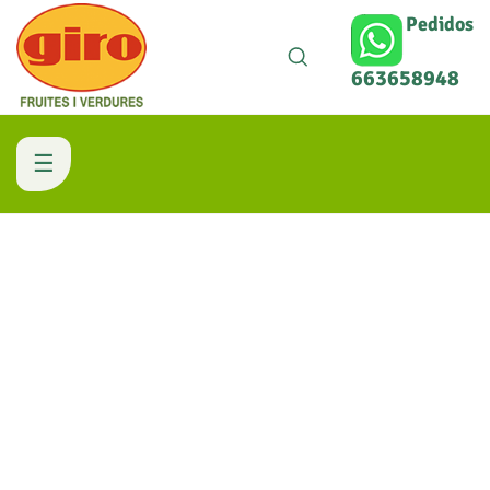
Pedidos
663658948
Navegación
☰
de
palanca