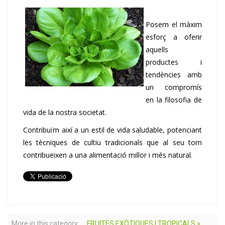
Posem el màxim
esforç a oferir
aquells
productes i
tendències amb
un compromís
en la filosofia de
vida de la nostra societat.
Contribuïm així a un estil de vida saludable, potenciant
les tècniques de cultiu tradicionals que al seu torn
contribueixen a una alimentació millor i més natural.
More in this category:
FRUITES EXÒTIQUES I TROPICALS »