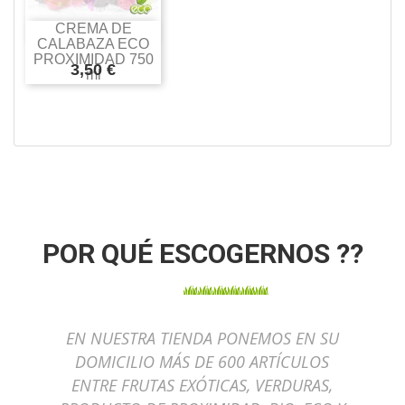
CREMA DE
Añadir a
Más
CALABAZA ECO
la cesta
información
PROXIMIDAD 750
3,50 €
ml
POR QUÉ ESCOGERNOS ??
EN NUESTRA TIENDA PONEMOS EN SU
DOMICILIO MÁS DE 600 ARTÍCULOS
ENTRE FRUTAS EXÓTICAS, VERDURAS,